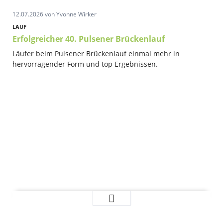
Freital
12.07.2026
von Yvonne Wirker
und
Radebeul
LAUF
Erfolgreicher 40. Pulsener Brückenlauf
Läufer beim Pulsener Brückenlauf einmal mehr in
hervorragender Form und top Ergebnissen.
Erfolgreicher
Weiterlesen …
40.
Pulsener