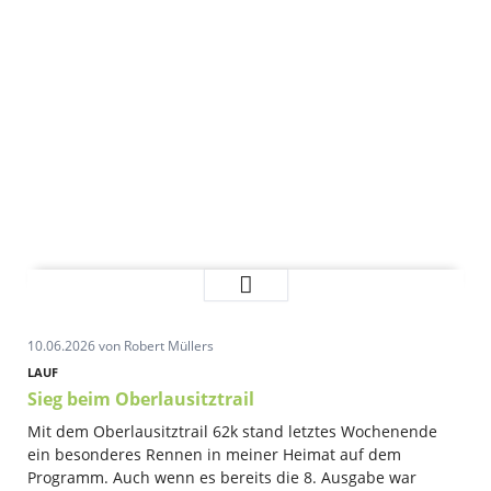
Bilder
Weiterlesen …
von
der
10.06.2026
von Robert Müllers
Wanderung
Berggießhübel
LAUF
Sieg beim Oberlausitztrail
Mit dem Oberlausitztrail 62k stand letztes Wochenende
ein besonderes Rennen in meiner Heimat auf dem
Programm. Auch wenn es bereits die 8. Ausgabe war