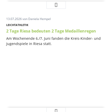
Erfolgreicher
Weiterlesen …
Auftritt
des
13.07.2026
von Daniela Hempel
Elblandteams
bei
LEICHTATHLETIK
den
2 Tage Riesa bedeuten 2 Tage Medaillenregen
MASTERS
Am Wochenende 6./7. Juni fanden die Kreis-Kinder- und
EUROPE
Jugendspiele in Riesa statt.
in
Lovosice
2
Weiterlesen …