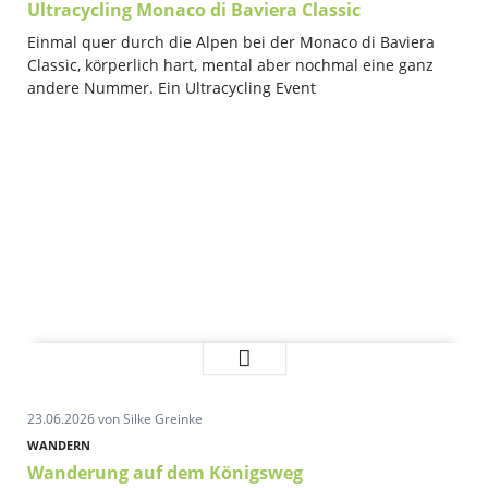
Hitzeschlacht
Ultracycling Monaco di Baviera Classic
beim
Einmal quer durch die Alpen bei der Monaco di Baviera
„Meißner
Classic, körperlich hart, mental aber nochmal eine ganz
Sparkassen
andere Nummer. Ein Ultracycling Event
–
Cup“
Ultracycling
Weiterlesen …
Monaco
di
23.06.2026
von Silke Greinke
Baviera
Classic
WANDERN
Wanderung auf dem Königsweg