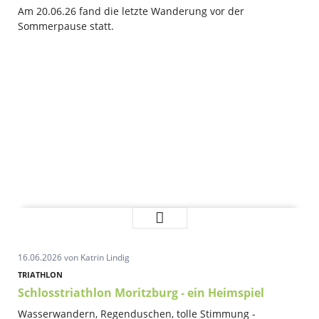
Am 20.06.26 fand die letzte Wanderung vor der
Sommerpause statt.
Wanderung
Weiterlesen …
auf
dem
16.06.2026
von Katrin Lindig
Königsweg
TRIATHLON
Schlosstriathlon Moritzburg - ein Heimspiel
Wasserwandern, Regenduschen, tolle Stimmung -