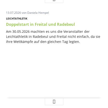
Tage
Riesa
13.07.2026
von Daniela Hempel
bedeuten
2
LEICHTATHLETIK
Tage
Doppelstart in Freital und Radebeul
Medaillenregen
Am 30.05.2026 machten es uns die Veranstalter der
Leichtathletik in Radebeul und Freital nicht einfach, da sie
ihre Wettkämpfe auf den gleichen Tag legten.
Doppelstart
Weiterlesen …
in