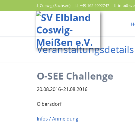
Coswig (Sachsen)
+49 162 4992747
info@sve
HEN
H
Leichtathletik
Veranstaltungsdetails
Trainingszeiten
Wettkampftermine
Ergebnisberichte
O-SEE Challenge
20.08.2016–21.08.2016
Olbersdorf
Lauf
Trainingszeiten
Infos / Anmeldung:
Wettkampftermine