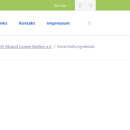
Service
Navigation
Navigation
überspringen
überspringen
inks
Kontakt
Impressum
riathlon
Datenschutzerklärung
SV Elbland Coswig-Meißen e.V.
Veranstaltungsdetails
rainingszeiten
ettkampftermine
rgebnisberichte
ium
ountainbike
rainingszeiten
ettkampftermine