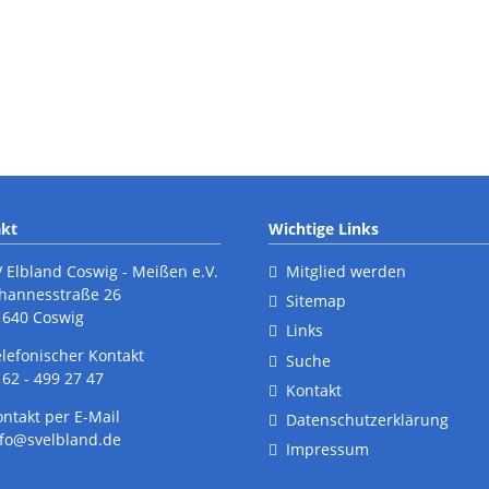
Ergebnisberichte
E
Wandern
G
Termine
T
Ergebnisberichte
Teilnahmebedingungen
kt
Wichtige Links
V Elbland Coswig - Meißen e.V.
Mitglied werden
ohannesstraße 26
Sitemap
1640 Coswig
Links
elefonischer Kontakt
Suche
62 - 499 27 47
Kontakt
ontakt per E-Mail
Datenschutzerklärung
nfo@svelbland.de
Impressum