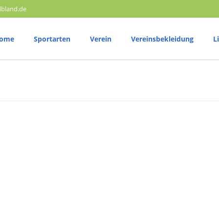
lbland.de
ome
Sportarten
Verein
Vereinsbekleidung
L
Volleyball
T
25 Jahre SV Elbland
Trainingszeiten
T
Vereinsphilosophie
Vereinshymne
Wettkampftermine
W
Mitglied werden
Ergebnisberichte
E
Satzung
Mannschaft
Ganzkörpertraining Sporthalle Gymnas
Radsport
M
Trainingszeiten
T
Wettkampftermine
W