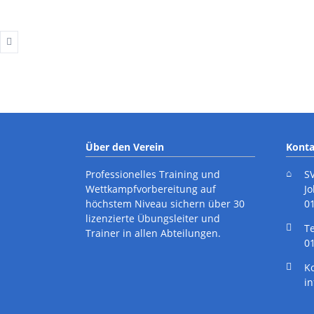
Ergebnisberichte
Kindersport
Trainingszeiten
Wettkampftermine
Ergebnisberichte
Über den Verein
Konta
Professionelles Training und
S
Wettkampfvorbereitung auf
J
höchstem Niveau sichern über 30
0
lizenzierte Übungsleiter und
cebook
Instagram
T
Trainer in allen Abteilungen.
01
K
i