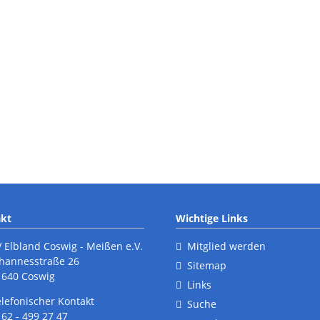
Ergebnisberichte
E
Wandern
G
Termine
T
Ergebnisberichte
Teilnahmebedingungen
kt
Wichtige Links
V Elbland Coswig - Meißen e.V.
Mitglied werden
ohannesstraße 26
Sitemap
1640 Coswig
Links
elefonischer Kontakt
Suche
62 - 499 27 47