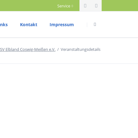
Service
Navigation
Navigation
überspringen
überspringen
inks
Kontakt
Impressum
riathlon
Datenschutzerklärung
SV Elbland Coswig-Meißen e.V.
Veranstaltungsdetails
rainingszeiten
ettkampftermine
rgebnisberichte
ium
ountainbike
rainingszeiten
ettkampftermine