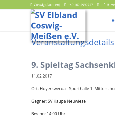
Coswig (Sachsen)
+49 162 4992747
info@sve
HEN
H
Leichtathletik
Veranstaltungsdetails
Trainingszeiten
Wettkampftermine
Ergebnisberichte
9. Spieltag Sachsenk
11.02.2017
Ort: Hoyerswerda - Sporthalle 1. Mittelschu
Lauf
Trainingszeiten
Gegner: SV Kaupa Neuwiese
Wettkampftermine
Beginn: 14:00 Uhr