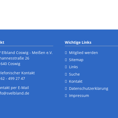
Ergebnisberichte
E
Wandern
G
Termine
T
Ergebnisberichte
kt
Wichtige Links
Teilnahmebedingungen
V Elbland Coswig - Meißen e.V.
Mitglied werden
ohannesstraße 26
Sitemap
1640 Coswig
Links
elefonischer Kontakt
Suche
62 - 499 27 47
Kontakt
ontakt per E-Mail
Datenschutzerklärung
nfo@svelbland.de
Impressum