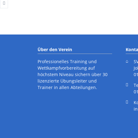
Ergebnisberichte
Kindersport
Trainingszeiten
Wettkampftermine
Über den Verein
Konta
Ergebnisberichte
Professionelles Training und
S
Wettkampfvorbereitung auf
J
höchstem Niveau sichern über 30
0
lizenzierte Übungsleiter und
cebook
Instagram
T
Trainer in allen Abteilungen.
01
K
i