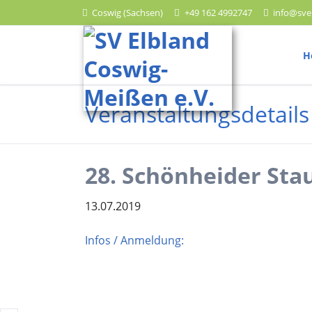
Coswig (Sachsen)
+49 162 4992747
info@sve
HEN
H
Leichtathletik
Veranstaltungsdetails
Trainingszeiten
Wettkampftermine
Ergebnisberichte
28. Schönheider Sta
13.07.2019
Infos / Anmeldung:
Lauf
Trainingszeiten
Wettkampftermine