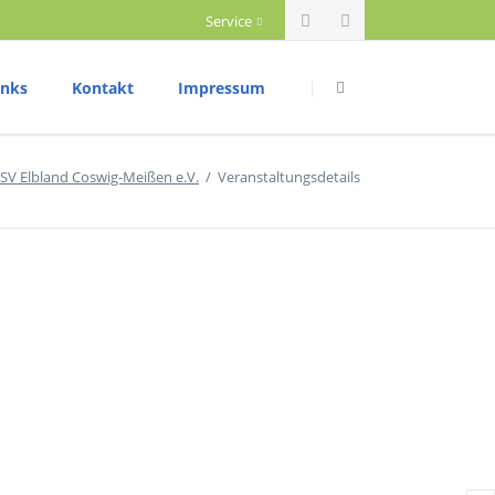
Service
Navigation
Navigation
überspringen
überspringen
inks
Kontakt
Impressum
riathlon
Datenschutzerklärung
SV Elbland Coswig-Meißen e.V.
Veranstaltungsdetails
rainingszeiten
ettkampftermine
rgebnisberichte
ium
ountainbike
rainingszeiten
ettkampftermine