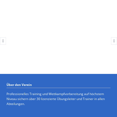
Über den Verein
Professionelles Training und Wettkampfvorbereitung auf höchstem
Niveau sichern über 30 lizenzierte Übungsleiter und Trainer in allen
Abteilungen.