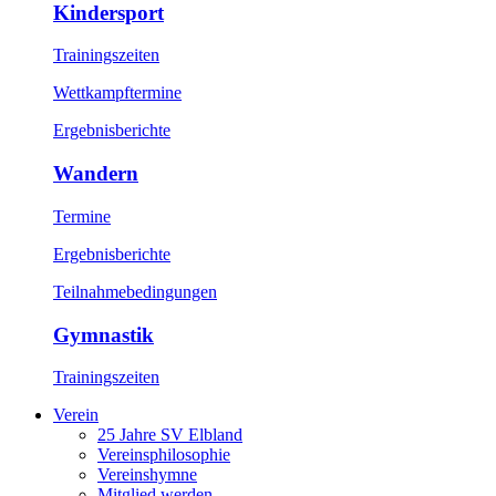
Kindersport
Trainingszeiten
Wettkampftermine
Ergebnisberichte
Wandern
Termine
Ergebnisberichte
Teilnahmebedingungen
Gymnastik
Trainingszeiten
Verein
25 Jahre SV Elbland
Vereinsphilosophie
Vereinshymne
Mitglied werden