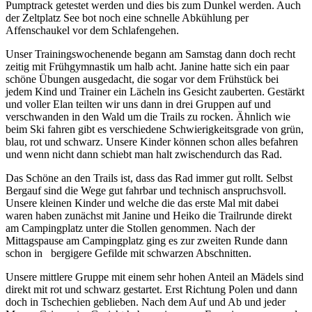
Pumptrack getestet werden und dies bis zum Dunkel werden. Auch
der Zeltplatz See bot noch eine schnelle Abkühlung per
Affenschaukel vor dem Schlafengehen.
Unser Trainingswochenende begann am Samstag dann doch recht
zeitig mit Frühgymnastik um halb acht. Janine hatte sich ein paar
schöne Übungen ausgedacht, die sogar vor dem Frühstück bei
jedem Kind und Trainer ein Lächeln ins Gesicht zauberten. Gestärkt
und voller Elan teilten wir uns dann in drei Gruppen auf und
verschwanden in den Wald um die Trails zu rocken. Ähnlich wie
beim Ski fahren gibt es verschiedene Schwierigkeitsgrade von grün,
blau, rot und schwarz. Unsere Kinder können schon alles befahren
und wenn nicht dann schiebt man halt zwischendurch das Rad.
Das Schöne an den Trails ist, dass das Rad immer gut rollt. Selbst
Bergauf sind die Wege gut fahrbar und technisch anspruchsvoll.
Unsere kleinen Kinder und welche die das erste Mal mit dabei
waren haben zunächst mit Janine und Heiko die Trailrunde direkt
am Campingplatz unter die Stollen genommen. Nach der
Mittagspause am Campingplatz ging es zur zweiten Runde dann
schon in bergigere Gefilde mit schwarzen Abschnitten.
Unsere mittlere Gruppe mit einem sehr hohen Anteil an Mädels sind
direkt mit rot und schwarz gestartet. Erst Richtung Polen und dann
doch in Tschechien geblieben. Nach dem Auf und Ab und jeder