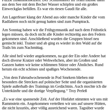
aus dem See mit dem Becher Wasser schöpfen und ein großes
Einweckglas befüllen. Es war ein riesen Gaudi für alle.
Am Lagerfeuer klang der Abend aus oder manche Kinder die vom
Radfahren noch nicht genug hatten sind zum Pumptrack.
Am Sonntag haben wir die Frühgymnastik auf nach dem Frühstück
legen müssen, da doch nicht alle Kinder rechtzeitig aus den Federn
gekommen sind. Anschließend wurden die Gruppen bissel neu
gemischt inkl. Trainer und ab ging es wieder in den Wald auf die
Trails bis zum Nachmittag.
Alle sind heil wieder angekommen, na gut der Ein oder Andere hat
doch diverse Kratzer oder Wehwehchen, aber im Großen und
Ganzen hatten wir keine schlimmen Stürze oder Ähnliches. Rund
herum ein echt schönes und spaßiges Wochenende.
„Von dem Fahrradwochenende in Pod Smrkem blieben mir
besonders die Strecken auf polnischer Seite und die organisierten
Spiele außerhalb des Trainings im Gedächtnis. Auch mochte ich die
Unterkünfte und die dortige Verpflegung.“ Troy Perleß
„Es war eine spannende Zeit. Auf der Hinfahrt stimmten wir uns mit
Rammstein ein. Angekommen verteilten wir uns auf unsere Hütten,
die nicht luxuriös, aber völlig ausreichend waren. Tagsüber wurde