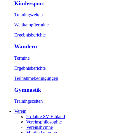
Kindersport
Trainingszeiten
Wettkampftermine
Ergebnisberichte
Wandern
Termine
Ergebnisberichte
Teilnahmebedingungen
Gymnastik
Trainingszeiten
Verein
25 Jahre SV Elbland
Vereinsphilosophie
Vereinshymne
Mitglied werden