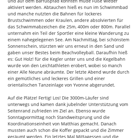
und auf dem Barfußpfad konnten müde Füße wieder
aktiviert werden. Abtauchen hieß es nun im Schwimmbad
und manche nutzten die Bahnen für lockeres
Brustschwimmen oder Kraulen, andere absolvierten für
das Schwimmabzeichen die 25m, 400m oder 800m. Parallel
unternahm ein Teil der Sportler eine kleine Wanderung zu
einem nahegelegenen See. Am Nachmittag, bei schönstem
Sonnenschein, stürzten wir uns erneut in den Sand und
gaben unser Bestes beim Beachvolleyball. Daraufhin hieß
es: Gut Holz! für die Kegler unter uns und die Kegelbahn
wurde von den Leichtathleten erobert, wobei so manch
einer Alle Neune abräumte. Der letzte Abend wurde durch
ein gemütliches und leckeres Grillen und einer
orientalischen Tanzeinlage von Yvonne abgerundet.
Auf die Plätze! Fertig! Los! Die 3000m-Läufer sind
unterwegs und kamen dank jubelnder Unterstützung vom
Seitenrand zufrieden im Ziel an. Ebenso wurde
Sonntagvormittag noch Standweitsprung und die
Koordinationseinheit von Matthias gemacht. Danach
mussten auch schon die Koffer gepackt und die Zimmer
geräumt werden. Ein letztes Mal Mittagessen und die