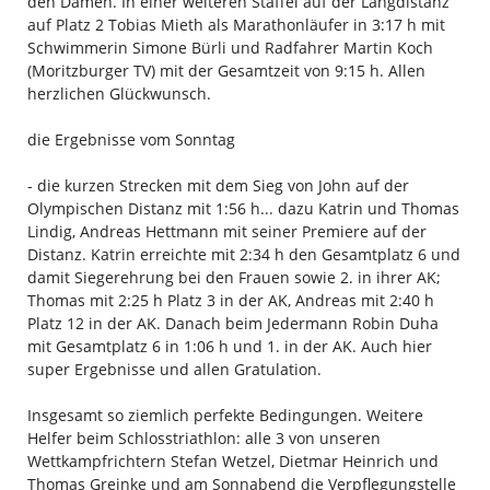
den Damen. In einer weiteren Staffel auf der Langdistanz
auf Platz 2 Tobias Mieth als Marathonläufer in 3:17 h mit
Schwimmerin Simone Bürli und Radfahrer Martin Koch
(Moritzburger TV) mit der Gesamtzeit von 9:15 h. Allen
herzlichen Glückwunsch.
die Ergebnisse vom Sonntag
- die kurzen Strecken mit dem Sieg von John auf der
Olympischen Distanz mit 1:56 h... dazu Katrin und Thomas
Lindig, Andreas Hettmann mit seiner Premiere auf der
Distanz. Katrin erreichte mit 2:34 h den Gesamtplatz 6 und
damit Siegerehrung bei den Frauen sowie 2. in ihrer AK;
Thomas mit 2:25 h Platz 3 in der AK, Andreas mit 2:40 h
Platz 12 in der AK. Danach beim Jedermann Robin Duha
mit Gesamtplatz 6 in 1:06 h und 1. in der AK. Auch hier
super Ergebnisse und allen Gratulation.
Insgesamt so ziemlich perfekte Bedingungen. Weitere
Helfer beim Schlosstriathlon: alle 3 von unseren
Wettkampfrichtern Stefan Wetzel, Dietmar Heinrich und
Thomas Greinke und am Sonnabend die Verpflegungstelle