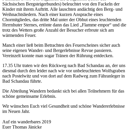
Sächsischen Bergsteigerbundes) beleuchtet von den Fackeln der
Kinder mit ihrem Auftritt. Alle lauschten andächtig den Berg- und
Weihnachtsliedern. Nach einer kurzen Ansprache eines
Chormitgliedes, das dritte Mal unter der Obhut eines leuchtenden
Herrnhuter Sternes, ertönte dann das Lied „Flamme empor“ und die
trotz des Wetters große Anzahl der Besucher erfreute sich am
wärmenden Feuer.
Manch einer ließ beim Betrachten des Feuerscheines sicher auch
seine eigenen Wander- und Bergerlebnisse Revue passieren.
Vereinzelt konnte man sogar Tränen der Rührung entdecken.
17.35 Uhr traten wir den Rückweg nach Bad Schandau an, der uns
diesmal durch den leider nach wie vor unbeleuchteten Wolfsgraben
nach Postelwitz und von dort auf dem Radweg zum Fähranleger in
Bad Schandau führte.
Die Abteilung Wandern bedankt sich bei allen Teilnehmern für das
schöne gemeinsame Erlebnis.
Wir wünschen Euch viel Gesundheit und schöne Wandererlebnisse
im Neuen Jahr.
Auf ein wanderbares 2019
Euer Thomas Jänicke