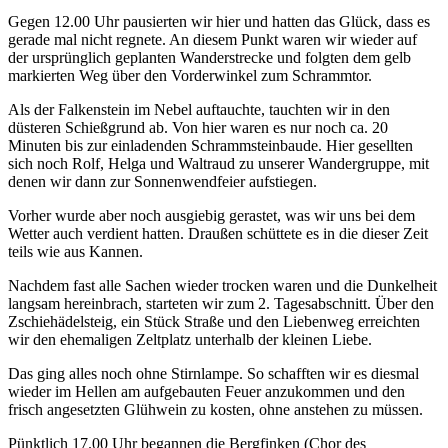
Gegen 12.00 Uhr pausierten wir hier und hatten das Glück, dass es
gerade mal nicht regnete. An diesem Punkt waren wir wieder auf
der ursprünglich geplanten Wanderstrecke und folgten dem gelb
markierten Weg über den Vorderwinkel zum Schrammtor.
Als der Falkenstein im Nebel auftauchte, tauchten wir in den
düsteren Schießgrund ab. Von hier waren es nur noch ca. 20
Minuten bis zur einladenden Schrammsteinbaude. Hier gesellten
sich noch Rolf, Helga und Waltraud zu unserer Wandergruppe, mit
denen wir dann zur Sonnenwendfeier aufstiegen.
Vorher wurde aber noch ausgiebig gerastet, was wir uns bei dem
Wetter auch verdient hatten. Draußen schüttete es in die dieser Zeit
teils wie aus Kannen.
Nachdem fast alle Sachen wieder trocken waren und die Dunkelheit
langsam hereinbrach, starteten wir zum 2. Tagesabschnitt. Über den
Zschiehädelsteig, ein Stück Straße und den Liebenweg erreichten
wir den ehemaligen Zeltplatz unterhalb der kleinen Liebe.
Das ging alles noch ohne Stirnlampe. So schafften wir es diesmal
wieder im Hellen am aufgebauten Feuer anzukommen und den
frisch angesetzten Glühwein zu kosten, ohne anstehen zu müssen.
Pünktlich 17.00 Uhr begannen die Bergfinken (Chor des