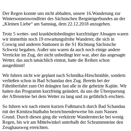
Der Regen konnte uns nicht abhalten, unsere 16.Wanderung zur
Wintersonnenwendfeier des Sächsischen Bergsteigerbundes an der
„Kleinen Liebe“ am Samstag, dem 22.12.2018 anzugehen.
Trotz 5 wetter- und krankheitsbedingter kurzfristiger Absagen waren
wir immerhin noch 19 erwartungsfrohe Wanderer, die sich in
Coswig und anderen Stationen in die S1 Richtung Sächsische
Schweiz begaben. Außer uns waren da auch noch einige andere
Verrückte im Zug, der nicht unbedingt leer war, aber das angesagte
Wetter, das auch tatsächlich eintrat, hatte die Reihen schon
ausgedünnt!
Wir fuhren nicht wie geplant nach Schmilka-Hirschmühle, sondern
verließen schon in Bad Schandau den Zug. Bereits bei der
Fährüberfahrt zum Ort drängten fast alle in die geheizte Kajüte. Wir
hatten das Programm kurzfristig geändert, da uns die Überquerung
der Affensteine bei dem Wetter zu lang und zu gefährlich erschien.
So fuhren wir nach einem kurzen Fußmarsch durch Bad Schandau
mit der Kirnitzschtalbahn bezeichnenderweise bis zum Nassen
Grund. Durch diesen ging die verkürzte Wanderstrecke bei wenig
Regen, bis wir am Mittelwinkel unterhalb der Schrammsteine den
Zeughausweg erreichten.