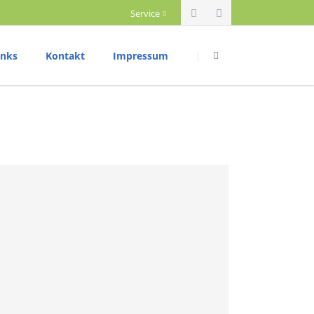
Service
Navigation
Navigation
überspringen
überspringen
inks
Kontakt
Impressum
riathlon
Datenschutzerklärung
rainingszeiten
ettkampftermine
rgebnisberichte
ium
ountainbike
rainingszeiten
ettkampftermine