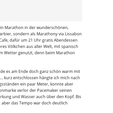
rgebnisberichte
ymnastik
h ein Marathon in der wunderschönen,
rainingszeiten
arbier, sondern als Marathony via Lissabon
 Cafe, dafür um 21 Uhr gratis Abendessen
es Völkchen aus aller Welt, mit spanisch
tem Wetter genutzt, denn beim Marathon
wurde es am Ende doch ganz schön warm mit
 … kurz entschlossen hängte ich mich nach
gsständen ein paar Meter, konnte aber
honmarke verlor der Pacemaker seinen
tärkung und Wasser auch über den Kopf. Bis
, aber das Tempo war doch deutlich