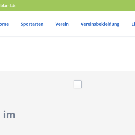
lbland.de
ome
Sportarten
Verein
Vereinsbekleidung
L
Volleyball
T
25 Jahre SV Elbland
Trainingszeiten
T
Vereinsphilosophie
Vereinshymne
Wettkampftermine
W
Mitglied werden
Ergebnisberichte
E
Satzung
Mannschaft
Ganzkörpertraining Sporthalle Gymnas
Radsport
M
 im
Trainingszeiten
T
Wettkampftermine
W