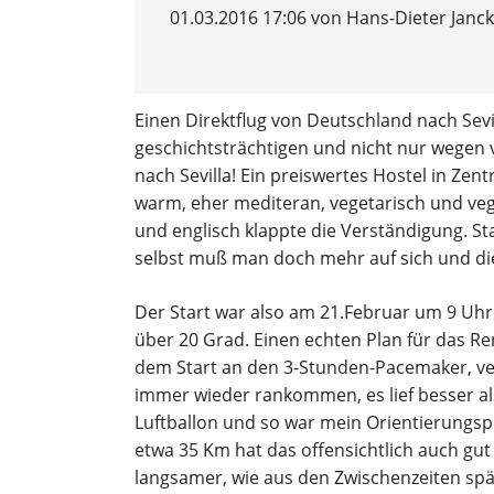
Ergebnisberichte
01.03.2016 17:06
von Hans-Dieter Janck
Kindersport
Einen Direktflug von Deutschland nach Sevil
Trainingszeiten
geschichtsträchtigen und nicht nur wegen 
nach Sevilla! Ein preiswertes Hostel in Z
Wettkampftermine
warm, eher mediteran, vegetarisch und veg
Ergebnisberichte
und englisch klappte die Verständigung. 
selbst muß man doch mehr auf sich und die
Der Start war also am 21.Februar um 9 Uhr
über 20 Grad. Einen echten Plan für das Re
dem Start an den 3-Stunden-Pacemaker, ve
immer wieder rankommen, es lief besser a
Luftballon und so war mein Orientierungsp
etwa 35 Km hat das offensichtlich auch g
langsamer, wie aus den Zwischenzeiten spä