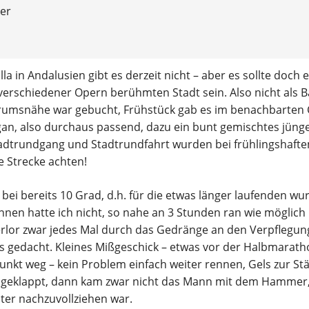
Ergebnisberichte
E
er
Wandern
G
la in Andalusien gibt es derzeit nicht – aber es sollte doc
Termine
T
verschiedener Opern berühmten Stadt sein. Also nicht als B
entrumsnähe war gebucht, Frühstück gab es im benachbarten
Ergebnisberichte
an, also durchaus passend, dazu ein bunt gemischtes jünger
Teilnahmebedingungen
Stadtrundgang und Stadtrundfahrt wurden bei frühlingshaf
 Strecke achten!
 bei bereits 10 Grad, d.h. für die etwas länger laufenden 
nnen hatte ich nicht, so nahe an 3 Stunden ran wie möglich
rlor zwar jedes Mal durch das Gedränge an den Verpflegun
ls gedacht. Kleines Mißgeschick – etwas vor der Halbmarat
unkt weg – kein Problem einfach weiter rennen, Gels zur S
ut geklappt, dann kam zwar nicht das Mann mit dem Hammer
ter nachzuvollziehen war.