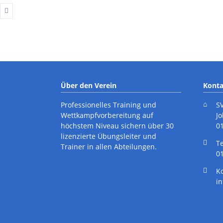
Über den Verein
Konta
Professionelles Training und
S
Wettkampfvorbereitung auf
J
höchstem Niveau sichern über 30
0
lizenzierte Übungsleiter und
cebook
Instagram
T
Trainer in allen Abteilungen.
01
K
i