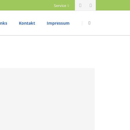
Service
Navigation
Navigation
überspringen
überspringen
inks
Kontakt
Impressum
riathlon
Datenschutzerklärung
rainingszeiten
ettkampftermine
rgebnisberichte
ium
ountainbike
rainingszeiten
ettkampftermine