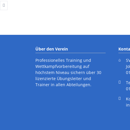
Über den Verein
Konta
Professionelles Training und
S
Wettkampfvorbereitung auf
J
höchstem Niveau sichern über 30
0
lizenzierte Übungsleiter und
cebook
Instagram
T
Trainer in allen Abteilungen.
01
K
i