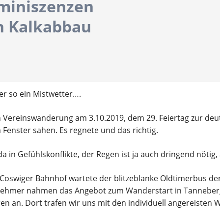
miniszenzen
Ergebnisberichte
E
n Kalkabbau
Wandern
G
Termine
T
Ergebnisberichte
er so ein Mistwetter….
Teilnahmebedingungen
n Vereinswanderung am 3.10.2019, dem 29. Feiertag zur deut
enster sahen. Es regnete und das richtig.
 in Gefühlskonflikte, der Regen ist ja auch dringend nötig
oswiger Bahnhof wartete der blitzeblanke Oldtimerbus der
lnehmer nahmen das Angebot zum Wanderstart in Tanneberg
en an. Dort trafen wir uns mit den individuell angereisten