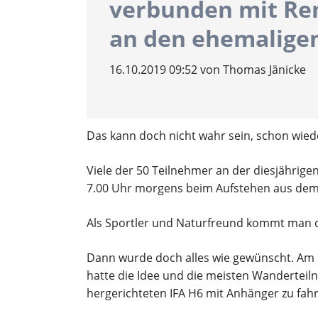
verbunden mit Re
Ergebnisberichte
an den ehemalige
Kindersport
16.10.2019 09:52
von Thomas Jänicke
Trainingszeiten
Wettkampftermine
Das kann doch nicht wahr sein, schon wied
Ergebnisberichte
Viele der 50 Teilnehmer an der diesjährige
7.00 Uhr morgens beim Aufstehen aus dem F
Als Sportler und Naturfreund kommt man da
Dann wurde doch alles wie gewünscht. Am C
hatte die Idee und die meisten Wandertei
hergerichteten IFA H6 mit Anhänger zu fahr