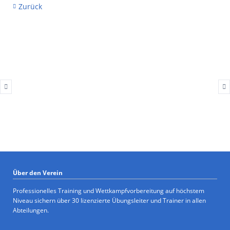
Zurück
Über den Verein
Professionelles Training und Wettkampfvorbereitung auf höchstem
Niveau sichern über 30 lizenzierte Übungsleiter und Trainer in allen
Abteilungen.