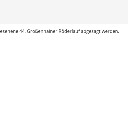
Ergebnisberichte
E
Wandern
G
rgesehene 44. Großenhainer Röderlauf abgesagt werden.
Termine
T
Ergebnisberichte
Teilnahmebedingungen