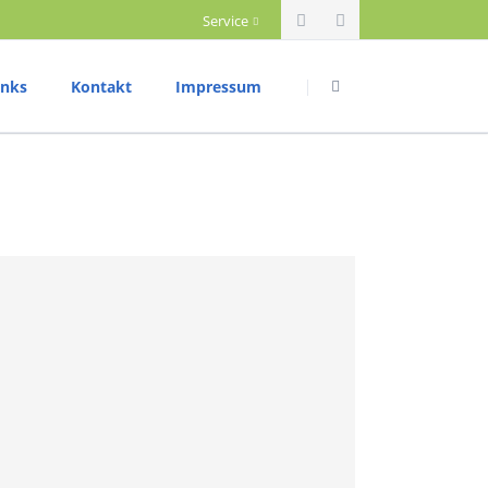
Service
Navigation
Navigation
überspringen
überspringen
inks
Kontakt
Impressum
riathlon
Datenschutzerklärung
rainingszeiten
ettkampftermine
rgebnisberichte
ium
ountainbike
rainingszeiten
ettkampftermine