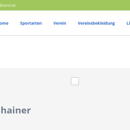
lbland.de
ome
Sportarten
Verein
Vereinsbekleidung
L
Volleyball
T
25 Jahre SV Elbland
Trainingszeiten
T
Vereinsphilosophie
Vereinshymne
Wettkampftermine
W
Mitglied werden
Ergebnisberichte
E
Satzung
Mannschaft
Ganzkörpertraining Sporthalle Gymnas
Radsport
M
nhainer
Trainingszeiten
T
Wettkampftermine
W