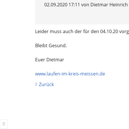
Ergebnisberichte
02.09.2020 17:11
von Dietmar Heinrich
Kindersport
Leider muss auch der für den 04.10.20 vo
Trainingszeiten
Bleibt Gesund.
Wettkampftermine
Ergebnisberichte
Euer Dietmar
www.laufen-im-kreis-meissen.de
Zurück