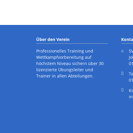
Über den Verein
Konta
Professionelles Training und
S
Wettkampfvorbereitung auf
J
höchstem Niveau sichern über 30
0
lizenzierte Übungsleiter und
cebook
Instagram
T
Trainer in allen Abteilungen.
01
K
i