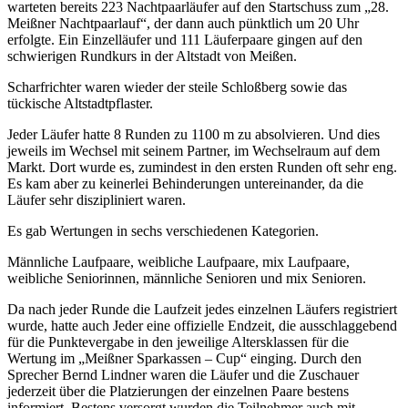
warteten bereits 223 Nachtpaarläufer auf den Startschuss zum „28.
Meißner Nachtpaarlauf“, der dann auch pünktlich um 20 Uhr
erfolgte. Ein Einzelläufer und 111 Läuferpaare gingen auf den
schwierigen Rundkurs in der Altstadt von Meißen.
Scharfrichter waren wieder der steile Schloßberg sowie das
tückische Altstadtpflaster.
Jeder Läufer hatte 8 Runden zu 1100 m zu absolvieren. Und dies
jeweils im Wechsel mit seinem Partner, im Wechselraum auf dem
Markt. Dort wurde es, zumindest in den ersten Runden oft sehr eng.
Es kam aber zu keinerlei Behinderungen untereinander, da die
Läufer sehr diszipliniert waren.
Es gab Wertungen in sechs verschiedenen Kategorien.
Männliche Laufpaare, weibliche Laufpaare, mix Laufpaare,
weibliche Seniorinnen, männliche Senioren und mix Senioren.
Da nach jeder Runde die Laufzeit jedes einzelnen Läufers registriert
wurde, hatte auch Jeder eine offizielle Endzeit, die ausschlaggebend
für die Punktevergabe in den jeweilige Altersklassen für die
Wertung im „Meißner Sparkassen – Cup“ einging. Durch den
Sprecher Bernd Lindner waren die Läufer und die Zuschauer
jederzeit über die Platzierungen der einzelnen Paare bestens
informiert. Bestens versorgt wurden die Teilnehmer auch mit