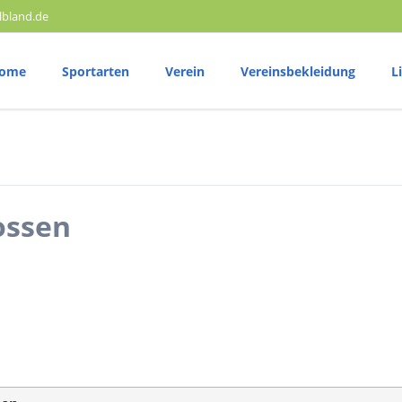
lbland.de
ome
Sportarten
Verein
Vereinsbekleidung
L
Volleyball
T
25 Jahre SV Elbland
Trainingszeiten
T
Vereinsphilosophie
Vereinshymne
Wettkampftermine
W
Mitglied werden
Ergebnisberichte
E
ossen
Satzung
Mannschaft
Ganzkörpertraining Sporthalle Gymnas
Radsport
M
Trainingszeiten
T
Wettkampftermine
W