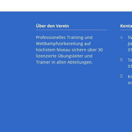
Über den Verein
Konta
Professionelles Training und
S
Wettkampfvorbereitung auf
J
höchstem Niveau sichern über 30
0
lizenzierte Übungsleiter und
cebook
Instagram
T
Trainer in allen Abteilungen.
01
K
i