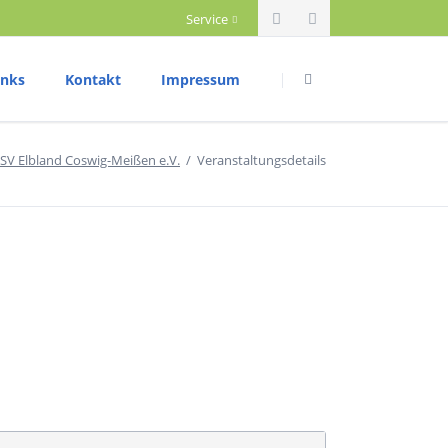
Service
Navigation
Navigation
überspringen
überspringen
inks
Kontakt
Impressum
riathlon
Datenschutzerklärung
SV Elbland Coswig-Meißen e.V.
Veranstaltungsdetails
rainingszeiten
ettkampftermine
rgebnisberichte
ium
ountainbike
rainingszeiten
ettkampftermine