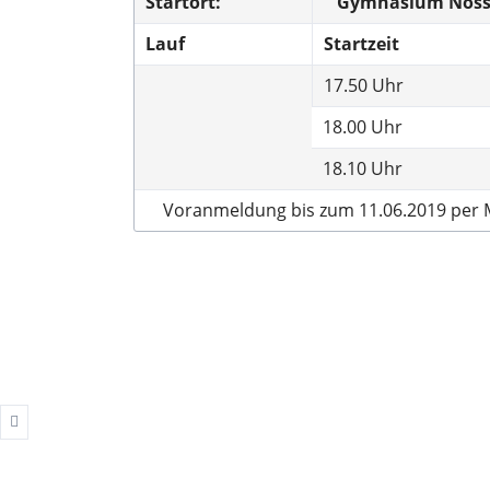
Startort:
Gymnasium Noss
Ergebnisberichte
Lauf
Startzeit
17.50 Uhr
Kindersport
18.00 Uhr
Trainingszeiten
18.10 Uhr
Wettkampftermine
Voranmeldung bis zum 11.06.2019 per Ma
Ergebnisberichte