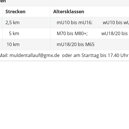
en
Ergebnisberichte
E
Strecken
Altersklassen
2,5 km
mU10 bis mU16: wU10 bis w
Wandern
G
5 km
M70 bis M80+; wU18/20 bis
Termine
T
10 km
mU18/20 bis M65
Ergebnisberichte
il: muldentallauf@gmx.de oder am Starttag bis 17.40 Uh
Teilnahmebedingungen