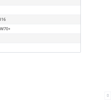
rgebnisberichte
U16
ymnastik
 W70+
rainingszeiten
r