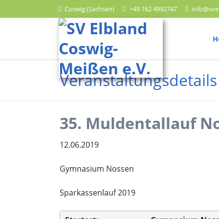
Coswig (Sachsen)
+49 162 4992747
info@sve
HEN
H
Leichtathletik
Veranstaltungsdetails
Trainingszeiten
Wettkampftermine
Ergebnisberichte
35. Muldentallauf N
12.06.2019
Gymnasium Nossen
Lauf
Trainingszeiten
Sparkassenlauf 2019
Wettkampftermine