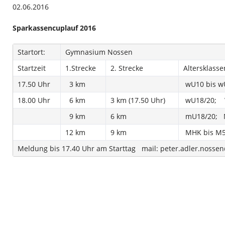
02.06.2016
Sparkassencuplauf 2016
Startort:
Gymnasium Nossen
Startzeit
1.Strecke
2. Strecke
Altersklasse
17.50 Uhr
3 km
wU10 bis 
18.00 Uhr
6 km
3 km (17.50 Uhr)
wU18/20; 
9 km
6 km
mU18/20; 
12 km
9 km
MHK bis M
Meldung bis 17.40 Uhr am Starttag mail: peter.adler.noss