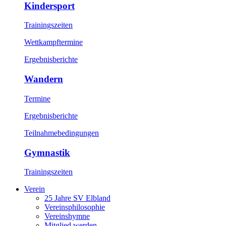
Kindersport
Trainingszeiten
Wettkampftermine
Ergebnisberichte
Wandern
Termine
Ergebnisberichte
Teilnahmebedingungen
Gymnastik
Trainingszeiten
Verein
25 Jahre SV Elbland
Vereinsphilosophie
Vereinshymne
Mitglied werden