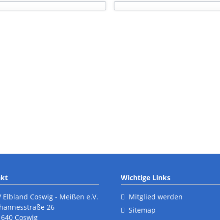
kt
Wichtige Links
V Elbland Coswig - Meißen e.V.
Mitglied werden
ohannesstraße 26
Sitemap
1640 Coswig