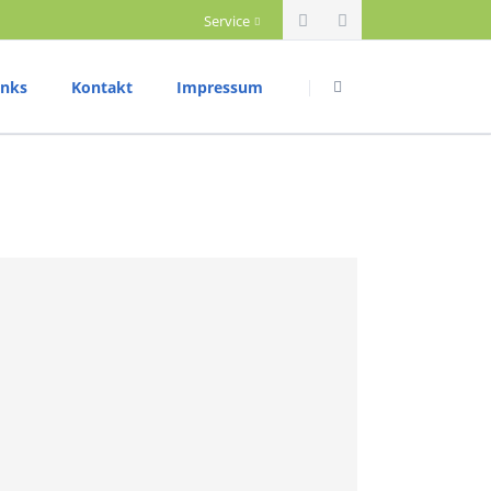
Service
Navigation
Navigation
überspringen
überspringen
inks
Kontakt
Impressum
riathlon
Datenschutzerklärung
rainingszeiten
ettkampftermine
rgebnisberichte
ium
ountainbike
rainingszeiten
ettkampftermine