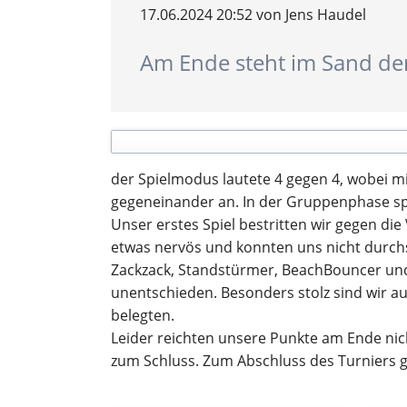
Ergebnisberichte
17.06.2024 20:52
von Jens Haudel
Am Ende steht im Sand der 
Kindersport
Trainingszeiten
Wettkampftermine
Ergebnisberichte
der Spielmodus lautete 4 gegen 4, wobei m
gegeneinander an. In der Gruppenphase spie
Unser erstes Spiel bestritten wir gegen die
etwas nervös und konnten uns nicht durchs
Zackzack, Standstürmer, BeachBouncer und 
unentschieden. Besonders stolz sind wir a
belegten.
Leider reichten unsere Punkte am Ende nich
zum Schluss. Zum Abschluss des Turniers gö