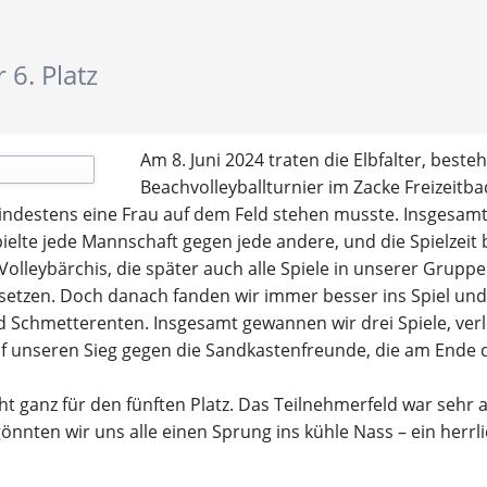
Ergebnisberichte
E
6. Platz
Wandern
G
Termine
T
Am 8. Juni 2024 traten die Elbfalter, best
Ergebnisberichte
Beachvolleyballturnier im Zacke Freizeitba
Teilnahmebedingungen
indestens eine Frau auf dem Feld stehen musste. Insgesam
lte jede Mannschaft gegen jede andere, und die Spielzeit b
 Volleybärchis, die später auch alle Spiele in unserer Grupp
etzen. Doch danach fanden wir immer besser ins Spiel und
Schmetterenten. Insgesamt gewannen wir drei Spiele, verlo
uf unseren Sieg gegen die Sandkastenfreunde, die am Ende 
t ganz für den fünften Platz. Das Teilnehmerfeld war sehr 
nnten wir uns alle einen Sprung ins kühle Nass – ein herrl