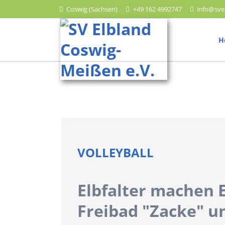
Coswig (Sachsen)
+49 162 4992747
info@sve
HEN
H
Leichtathletik
Trainingszeiten
Wettkampftermine
Ergebnisberichte
VOLLEYBALL
Lauf
Elbfalter machen E
Trainingszeiten
Freibad "Zacke" u
Wettkampftermine