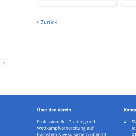
Zurück
Über den Verein
Konta
Professionelles Training und
S
Wettkampfvorbereitung auf
J
höchstem Niveau sichern über 30
0