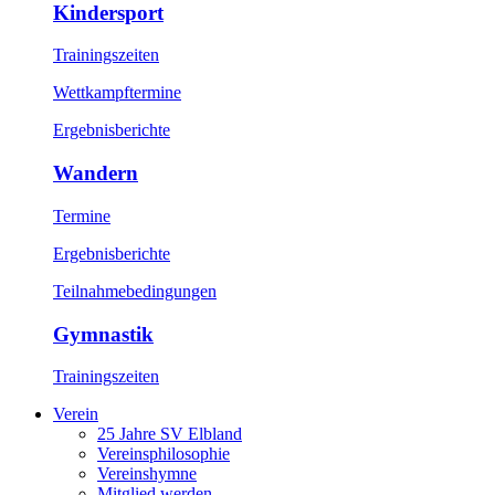
Kindersport
Trainingszeiten
Wettkampftermine
Ergebnisberichte
Wandern
Termine
Ergebnisberichte
Teilnahmebedingungen
Gymnastik
Trainingszeiten
Verein
25 Jahre SV Elbland
Vereinsphilosophie
Vereinshymne
Mitglied werden